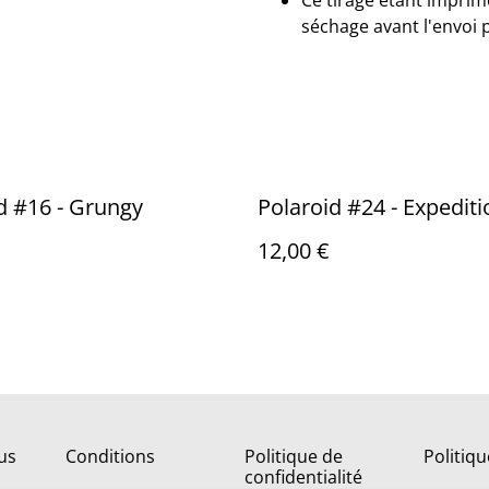
Ce tirage étant imprimé
séchage avant l'envoi 
d #16 - Grungy
Polaroid #24 - Expediti
12,00 €
us
Conditions
Politique de
Politiq
confidentialité