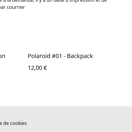
 à la demande, il y a un délai d'impression et de
par courrier
on
Polaroid #01 - Backpack
12,00 €
ue de cookies