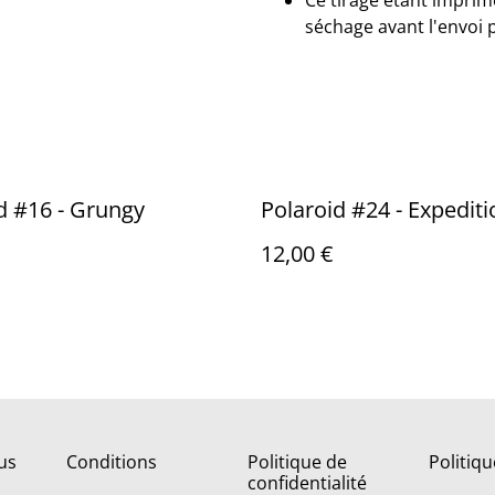
Ce tirage étant imprimé
séchage avant l'envoi 
d #16 - Grungy
Polaroid #24 - Expediti
12,00 €
us
Conditions
Politique de
Politiq
confidentialité