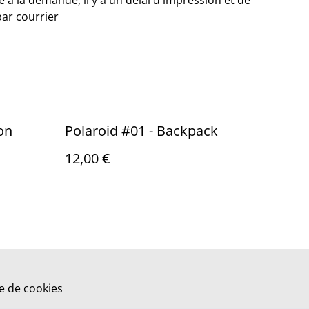
 à la demande, il y a un délai d'impression et de
par courrier
on
Polaroid #01 - Backpack
12,00 €
ue de cookies