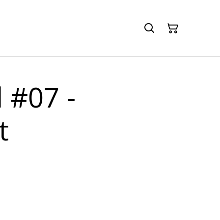
 #07 -
t