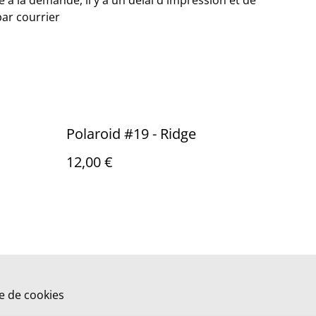
 à la demande, il y a un délai d'impression et de
par courrier
Polaroid #19 - Ridge
12,00 €
ue de cookies